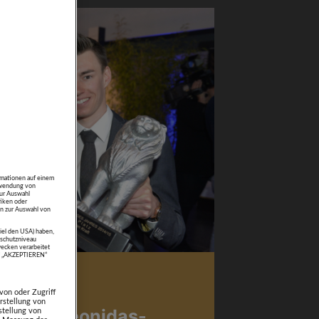
rmationen auf einem
erwendung von
zur Auswahl
tiken oder
n zur Auswahl von
piel den USA) haben,
schutzniveau
ecken verarbeitet
uf „AKZEPTIEREN“
. November 2024
von oder Zugriff
rstellung von
ge des Leonidas-
stellung von