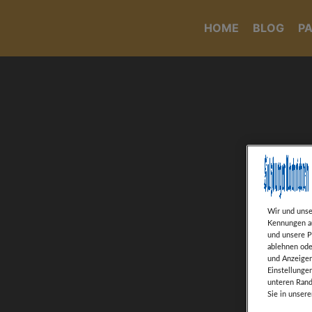
HOME
BLOG
P
Wir und uns
Kennungen au
und unsere P
ablehnen ode
und Anzeigen
Einstellunge
unteren Rand
Sie in unser