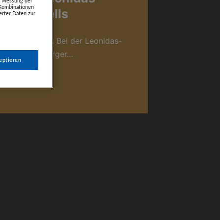
e. Messung der
 Kombinationen
antenduells
rter Daten zur
n Stefan Kraft. Bei der Leonidas-
la der „Salzburger…
eptieren
Weiterlesen