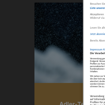
Weiter mit 
Besuchen Sie
Liste unsere
Akzeptieren
Widerruf via
Fokus auf In
Lesen Sie all
Jetzt abonni
Bereits Abon
Impressum
K
Die Verarbei
Verwendung gena
Endgerät. Verwe
Profilen zur Aus
personalisierte
Kombinationen v
Inhalten.
Wir ziehen zur V
die über kein a
attestiert, da 
werden können u
stimmen Sie zu, d
20. Januar 202
Verwendung g
auf Informat
Adler-Team in 
Profilen für