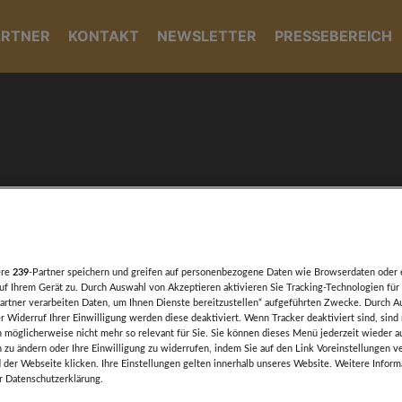
ARTNER
KONTAKT
NEWSLETTER
PRESSEBEREICH
Tag-Archiv:
Stefan Kraft
ere
239
-Partner speichern und greifen auf personenbezogene Daten wie Browserdaten oder 
f Ihrem Gerät zu. Durch Auswahl von Akzeptieren aktivieren Sie Tracking-Technologien für 
artner verarbeiten Daten, um Ihnen Dienste bereitzustellen“ aufgeführten Zwecke. Durch A
r Widerruf Ihrer Einwilligung werden diese deaktiviert. Wenn Tracker deaktiviert sind, sind
 möglicherweise nicht mehr so relevant für Sie. Sie können dieses Menü jederzeit wieder a
n zu ändern oder Ihre Einwilligung zu widerrufen, indem Sie auf den Link Voreinstellungen 
 der Webseite klicken. Ihre Einstellungen gelten innerhalb unseres Website. Weitere Inform
er Datenschutzerklärung.