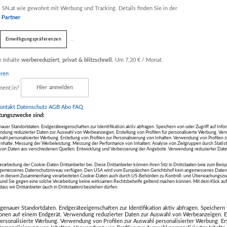
Werbung
 SN.at wie gewohnt mit Werbung und Tracking. Details finden Sie in der
r Partner
.
Einwilligungspräferenzen
halte
e Inhalte
werbereduziert, privat & blitzschnell.
Um 7,20 € / Monat.
eren
nent:in?
Hier anmelden
ontakt
Datenschutz
AGB Abo
FAQ
tungszwecke sind:
uer Standortdaten. Endgeräteeigenschaften zur Identifikation aktiv abfragen. Speichern von oder Zugriff auf Info
ndung reduzierter Daten zur Auswahl von Werbeanzeigen. Erstellung von Profilen für personalisierte Werbung. V
wahl personalisierter Werbung. Erstellung von Profilen zur Personalisierung von Inhalten. Verwendung von Profilen 
r Inhalte. Messung der Werbeleistung. Messung der Performance von Inhalten. Analyse von Zielgruppen durch Statis
on Daten aus verschiedenen Quellen. Entwicklung und Verbesserung der Angebote. Verwendung reduzierter Date
erarbeitung der Cookie-Daten Drittanbieter bei. Diese Drittanbieter können ihren Sitz in Drittstaaten (wie zum Beis
ngemessenes Datenschutzniveau verfügen. Den USA wird vom Europäischen Gerichtshof kein angemessenes Daten
die in diesem Zusammenhang verarbeiteten Cookie-Daten auch durch US-Behörden zu Kontroll- und Überwachungszw
nd Sie gegen eine solche Verarbeitung keine wirksamen Rechtsbehelfe geltend machen können. Mit dem Klick a
ass wir Drittanbieter (auch in Drittstaaten) beiziehen dürfen.
5
5
enauer Standortdaten. Endgeräteeigenschaften zur Identifikation aktiv abfragen. Speichern 
ionen auf einem Endgerät. Verwendung reduzierter Daten zur Auswahl von Werbeanzeigen. E
Sieglaune
Neuaufla
 personalisierte Werbung. Verwendung von Profilen zur Auswahl personalisierter Werbung. Er