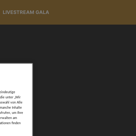
LIVESTREAM GALA
eindeutige
die unter „Wir
uswahl von Alle
 manche Inhalte
ufrufen, um Ihre
verwalten am
ationen finden