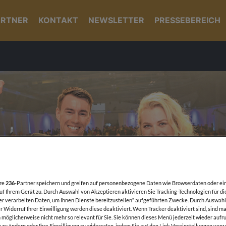
ARTNER
KONTAKT
NEWSLETTER
PRESSEBEREICH
ere
236
-Partner speichern und greifen auf personenbezogene Daten wie Browserdaten oder ei
f Ihrem Gerät zu. Durch Auswahl von Akzeptieren aktivieren Sie Tracking-Technologien für di
er verarbeiten Daten, um Ihnen Dienste bereitzustellen“ aufgeführten Zwecke. Durch Auswahl
 Widerruf Ihrer Einwilligung werden diese deaktiviert. Wenn Tracker deaktiviert sind, sind m
möglicherweise nicht mehr so relevant für Sie. Sie können dieses Menü jederzeit wieder aufru
 zu ändern oder Ihre Einwilligung zu widerrufen, indem Sie auf den Link Voreinstellungen ver