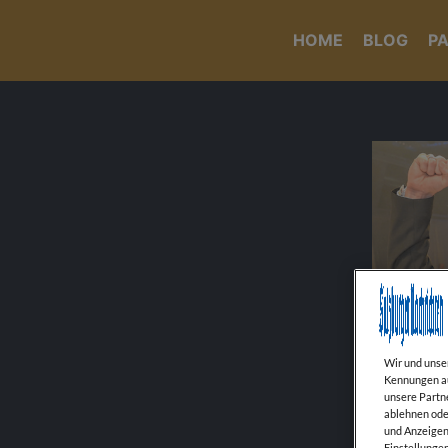
HOME
BLOG
P
Wir und uns
Kennungen au
unsere Partn
ablehnen oder
und Anzeigen 
Einstellungen