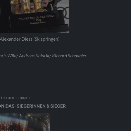
ie des Jahres: Dominik Hödlmoser (Radsport).
ris Wild/ Andreas Kolarik/ Richard Schnabler
NÄCHSTER BEITRAG
ONIDAS-SIEGERINNEN & SIEGER