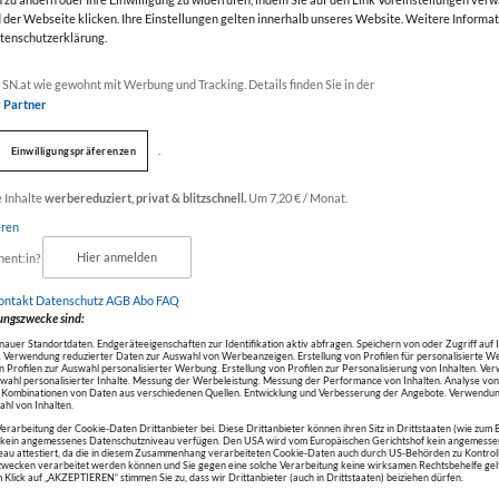
der Webseite klicken. Ihre Einstellungen gelten innerhalb unseres Website. Weitere Informat
atenschutzerklärung.
Werbung
SN.at wie gewohnt mit Werbung und Tracking. Details finden Sie in der
r Partner
.
Einwilligungspräferenzen
N TEENAGER TRÄ
alte
e Inhalte
werbereduziert, privat & blitzschnell.
Um 7,20 € / Monat.
eren
nent:in?
Hier anmelden
ontakt
Datenschutz
AGB Abo
FAQ
ll (Mountainbike) und
ungszwecke sind:
gen) glänzten im Term
uer Standortdaten. Endgeräteeigenschaften zur Identifikation aktiv abfragen. Speichern von oder Zugriff auf 
 Verwendung reduzierter Daten zur Auswahl von Werbeanzeigen. Erstellung von Profilen für personalisierte W
Profilen zur Auswahl personalisierter Werbung. Erstellung von Profilen zur Personalisierung von Inhalten. V
onidas-Titelverteidig
swahl personalisierter Inhalte. Messung der Werbeleistung. Messung der Performance von Inhalten. Analyse vo
r Kombinationen von Daten aus verschiedenen Quellen. Entwicklung und Verbesserung der Angebote. Verwendun
hl von Inhalten.
Verarbeitung der Cookie-Daten Drittanbieter bei. Diese Drittanbieter können ihren Sitz in Drittstaaten (wie zum 
e junge Sportler hab
r kein angemessenes Datenschutzniveau verfügen. Den USA wird vom Europäischen Gerichtshof kein angemesse
au attestiert, da die in diesem Zusammenhang verarbeiteten Cookie-Daten auch durch US-Behörden zu Kontroll
vor.
ecken verarbeitet werden können und Sie gegen eine solche Verarbeitung keine wirksamen Rechtsbehelfe ge
 Klick auf „AKZEPTIEREN“ stimmen Sie zu, dass wir Drittanbieter (auch in Drittstaaten) beiziehen dürfen.