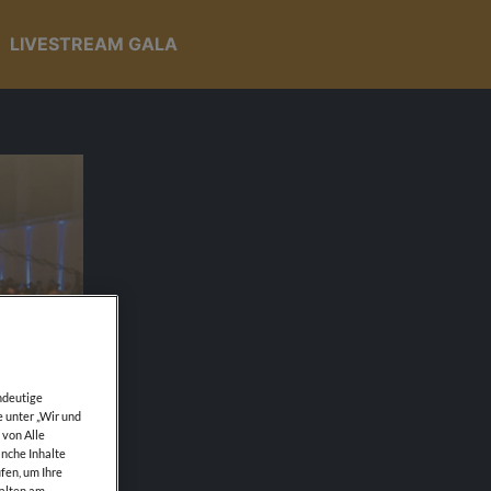
LIVESTREAM GALA
ndeutige
e unter „Wir und
 von Alle
anche Inhalte
fen, um Ihre
walten am