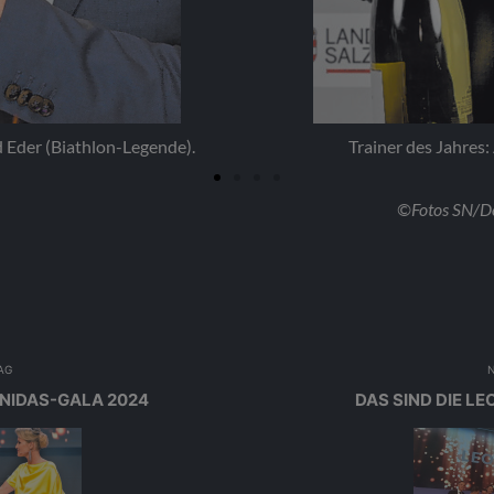
hres: Alexander Diess (Skispringen)
Rook
©Fotos SN/Do
AG
ONIDAS-GALA 2024
DAS SIND DIE LE