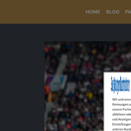
HOME
BLOG
P
Wir und uns
Kennungen au
unsere Partn
ablehnen oder
und Anzeigen 
Einstellungen
unteren Rand 