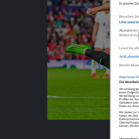
in unserer D
Weiter mit 
Besuchen Sie 
Liste unsere
Akzeptieren
Widerruf via
Fokus auf Inh
Lesen Sie all
Jetzt abonni
Bereits Abon
Impressum
K
Die Verarbeit
Verwendung gena
einem Endgerät.
Verwendung von 
Profilen zur Au
Statistiken ode
Daten zur Auswa
Wir ziehen zur 
haben, die übe
Datenschutznive
Überwachungszw
können. Mit dem
Verwendung g