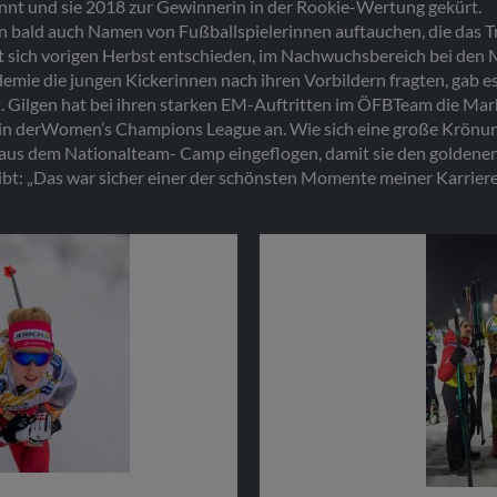
annt und sie 2018 zur Gewinnerin in der Rookie-Wertung gekürt.
 bald auch Namen von Fußballspielerinnen auftauchen, die das Tr
 sich vorigen Herbst entschieden, im Nachwuchsbereich bei den 
demie die jungen Kickerinnen nach ihren Vorbildern fragten, gab e
St. Gilgen hat bei ihren starken EM-Auftritten im ÖFBTeam die M
 in derWomen’s Champions League an. Wie sich eine große Krönung 
 aus dem Nationalteam- Camp eingeflogen, damit sie den golden
bleibt: „Das war sicher einer der schönsten Momente meiner Karriere
ober