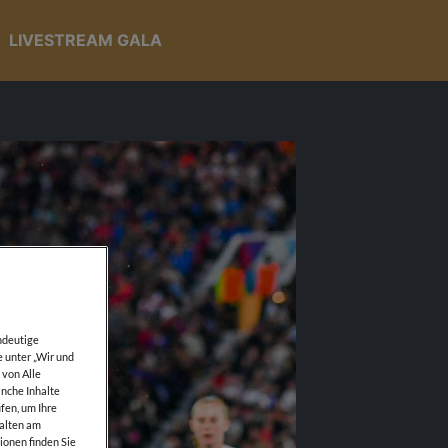
LIVESTREAM GALA
ndeutige
e unter „Wir und
 von Alle
anche Inhalte
fen, um Ihre
walten am
ionen finden Sie