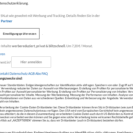
atenschutzerklärung.
Werbung
SN.at wie gewohnt mit Werbung und Tracking. Details finden Sie in der
r Partner
.
Einwilligungspräferenzen
alte
e Inhalte
werbereduziert, privat & blitzschnell.
Um 7,20 € / Monat.
eren
nent:in?
Hier anmelden
ontakt
Datenschutz
AGB Abo
FAQ
ungszwecke sind:
uer Standortdaten. Endgeräteeigenschaften zur Identifikation aktiv abfragen. Speichern von oder Zugriff auf 
 Verwendung reduzierter Daten zur Auswahl von Werbeanzeigen. Erstellung von Profilen für personalisierte W
Profilen zur Auswahl personalisierter Werbung. Erstellung von Profilen zur Personalisierung von Inhalten. V
swahl personalisierter Inhalte. Messung der Werbeleistung. Messung der Performance von Inhalten. Analyse vo
r Kombinationen von Daten aus verschiedenen Quellen. Entwicklung und Verbesserung der Angebote. Verwendun
hl von Inhalten.
Verarbeitung der Cookie-Daten Drittanbieter bei. Diese Drittanbieter können ihren Sitz in Drittstaaten (wie zum 
r kein angemessenes Datenschutzniveau verfügen. Den USA wird vom Europäischen Gerichtshof kein angemesse
au attestiert, da die in diesem Zusammenhang verarbeiteten Cookie-Daten auch durch US-Behörden zu Kontroll
ecken verarbeitet werden können und Sie gegen eine solche Verarbeitung keine wirksamen Rechtsbehelfe ge
 Klick auf „AKZEPTIEREN“ stimmen Sie zu, dass wir Drittanbieter (auch in Drittstaaten) beiziehen dürfen.
enauer Standortdaten. Endgeräteeigenschaften zur Identifikation aktiv abfragen. Speichern v