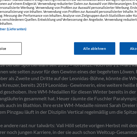
NUNG DER SPORT
ionen auf einem Endgerät. Verwendung reduzierter Daten zur Auswahl von Werbeanzeigen. Ers
personalisierte Werbung. Verwendung von Profilen zur Auswahl personalisierter Werbung. Erst
Personalisierung von Inhalten. Verwendung von Profilen zur Auswahl personalisierter Inhalte.
g. Messung der Performance von Inhalten. Analyse von Zielgruppen durch Statistiken oder 
s verschiedenen Quellen. Entwicklung und Verbesserung der Angebote. Verwendung reduziert
Inhalten.
tner (Lieferanten)
 Olympiabronze im 15-Kilometer- Skiathlon holte, legte sie damit 
oice
Alle ablehnen
Akz
ortlerwahl. Ein Jahr danach fiebert die Radstädter Langläuferin d
 einer starken Vorstellung dort stehen die Chancen gut, dass Sta
nze bei der Sportlerwahl seit 2015 – fortsetzt. Noch bis 11. März
innen wie selten zuvor für den Gewinn eines der begehrten Löwen
ober als Zweite und Dritte auf der Leonidas-Bühne, könnte die W
a Kreuzer, bereits 2019 Leonidas- Gewinnerin, eine weitere heiß
ld geschoben. Ihre WM-Medaillen für diesen Winter bereits in der 
Langläuferin gesammelt hat. Heuer räumte die Fuschler Paralympic
als auch im Biathlon. Ihre erste WM-Medaille nimmt Sarah Dreier 
em Pinzgau läuft in der Disziplin Vertical regelmäßig um die Spit
die andere rast nur talwärts: Vali Höll setzte vorigen Herbst mit 
hrer noch jungen Karriere, in der sie auch schon Weltcup-Gesamts