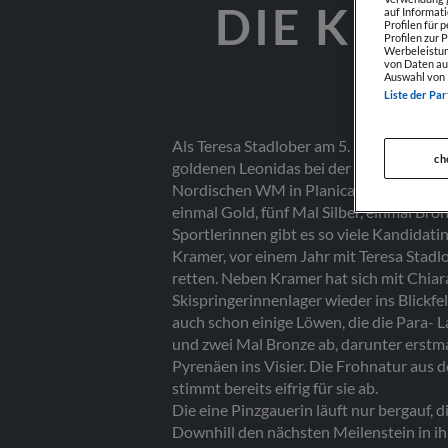
DIE KRÖ
auf Informat
Profilen für 
Profilen zur 
Werbeleistun
von Daten au
Auswahl von 
Liste der Par
Als Teresa Stadlober am 5. Februar 2022
ch
goldenen Leonidas bei der Salzburger Sp
Nordischen WM in Planica, entgegen. Mit
einmal Gold, fünf Mal Silber, einmal Bro
Sportlerinnen gibt es so viele Kandidat
Kramer, vor einem Jahr mit Teresa Stadl
retten. Neben Kramer hat sich mit Chiar
Skispringerinnenlager wieder ins Blickfe
auch schon einige Löwen, die die Para- 
und zwei Mal Bronze ab, darunter erstm
Pyrenäen ins Visier. Die Frohnatur aus d
stimmt bereits eifrig für sie ab.
Die eine Pinzgauerin läuft nur bergauf, 
Downhill den nächsten Meilenstein in i