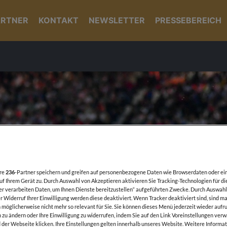
ARTNER
KONTAKT
NEWSLETTER
PRESSEBEREICH
ere
236
-Partner speichern und greifen auf personenbezogene Daten wie Browserdaten oder ei
f Ihrem Gerät zu. Durch Auswahl von Akzeptieren aktivieren Sie Tracking-Technologien für di
er verarbeiten Daten, um Ihnen Dienste bereitzustellen“ aufgeführten Zwecke. Durch Auswahl
 Widerruf Ihrer Einwilligung werden diese deaktiviert. Wenn Tracker deaktiviert sind, sind m
möglicherweise nicht mehr so relevant für Sie. Sie können dieses Menü jederzeit wieder aufru
 zu ändern oder Ihre Einwilligung zu widerrufen, indem Sie auf den Link Voreinstellungen ver
der Webseite klicken. Ihre Einstellungen gelten innerhalb unseres Website. Weitere Informat