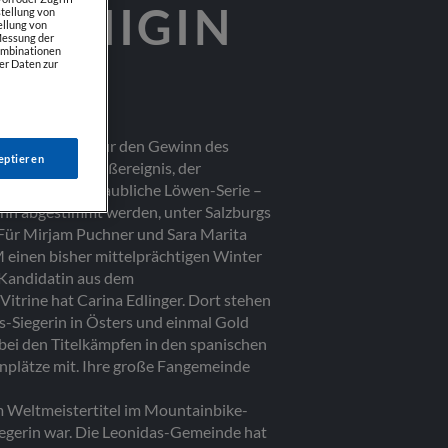
-KÖNIGIN
tellung von
ellung von
 Messung der
Kombinationen
er Daten zur
auch die Basis für den Gewinn des
eptieren
em nächsten Großereignis, der
dlober ihre unglaubliche Löwen-Serie –
 kann abgestimmt werden, unter Salzburgs
. Für Mirjam Puchner und Sara Marita
M einen bisher mittelprächtigen Winter
e Kandidatin aus dem
Vitrine hat Carina Edlinger. Dort stehen
s-Siegerin in Östers und einmal Gold
bei den Titelkämpfen in den spanischen
zenplätze mit. Ihre große Fangemeinde
dem Weltmeistertitel im Mountainbike-
iegerin war. Die Leonidas-Gemeinde hat