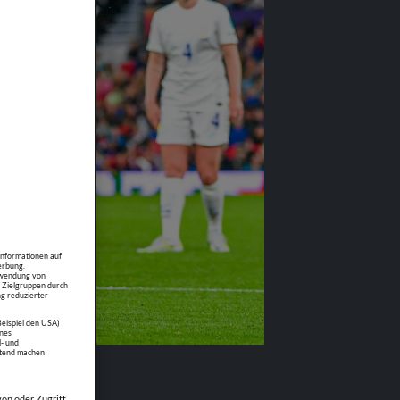
Informationen auf
erbung.
erwendung von
n Zielgruppen durch
g reduzierter
Beispiel den USA)
nes
- und
ltend machen
on oder Zugriff