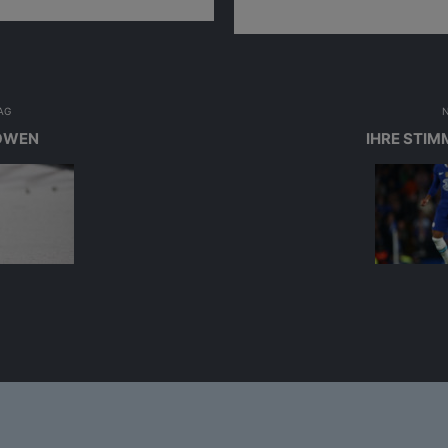
Car
AG
LÖWEN
IHRE STIM