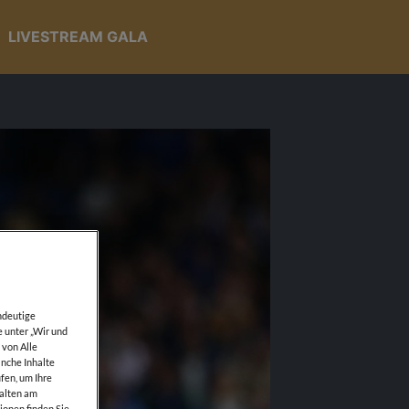
LIVESTREAM GALA
ndeutige
e unter „Wir und
 von Alle
anche Inhalte
fen, um Ihre
walten am
ionen finden Sie