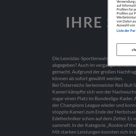
Verwendung g
auf Informat
Profilen für 
Profilen zur 
IHRE ST
Werbeleistun
von Daten au
Auswahl von 
Liste der Par
ch
Die Leonidas-Sportlerwahl läuft noch bi
abgegeben? Auch im vergangenen Jahr hab
gemacht. Aufgrund der großen Nachfrag
können ab sofort gewählt werden.
Bei Österreichs Serienmeister Red Bull S
Kameri kämpfte sich von der Nachwuchsa
sogar einen Platz im Bundesliga-Kader. An
der Champions League wieder und konnte 
stoppte Kameri zum Ende der Herbstsaiso
Edeltechniker schon auf dem Zettel. Es 
sammelt. In der Kategorie „Rookie of th
Mit starken Leistungen konnten sich in