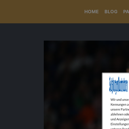
HOME
BLOG
P
Wir und uns
Kennungen au
unsere Partn
ablehnen oder
und Anzeigen 
Einstellungen
unteren Rand 