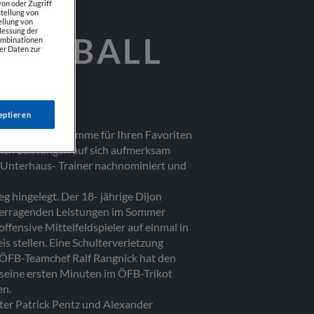
on oder Zugriff
tellung von
ellung von
 Messung der
USSBALL
Kombinationen
er Daten zur
eptieren
ie schon eine Stimme für Ihren Favoriten
rken Leistungen auf sich aufmerksam
 Unterhaus- Trainer nachnominiert und
g hingelegt. Der 18- jährige Dijon
überragenden Leistungen im Sommer
offensive Mittelfeldspieler auf einmal in
s stellen. Eine Schulterverletzung
ch ÖFB-Teamchef Ralf Rangnick hat den
 seine ersten Minuten im ÖFB-Trikot
en.
ter Patrick Pentz und Alexander