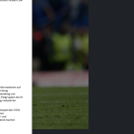
Informationen auf
erbung.
erwendung von
n Zielgruppen durch
g reduzierter
Beispiel den USA)
nes
- und
ltend machen