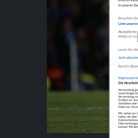
in unserer D
Weiter mit 
Besuchen Sie 
Liste unsere
Akzeptieren
Widerruf via
Fokus auf Inh
Lesen Sie all
Jetzt abonni
Bereits Abon
Impressum
K
Die Verarbeit
Verwendung gena
einem Endgerät.
Verwendung von 
Profilen zur Au
Statistiken ode
Daten zur Auswa
Wir ziehen zur 
haben, die übe
Datenschutznive
Überwachungszw
können. Mit dem