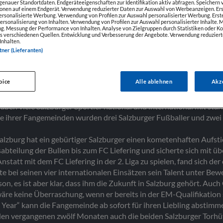
enauer Standortdaten. Endgeräteeigenschaften zur Identifikation aktiv abfragen. Speichern v
ionen auf einem Endgerät. Verwendung reduzierter Daten zur Auswahl von Werbeanzeigen. Ers
personalisierte Werbung. Verwendung von Profilen zur Auswahl personalisierter Werbung. Erst
Personalisierung von Inhalten. Verwendung von Profilen zur Auswahl personalisierter Inhalte.
IMME FÜR KÖNIG F
g. Messung der Performance von Inhalten. Analyse von Zielgruppen durch Statistiken oder 
s verschiedenen Quellen. Entwicklung und Verbesserung der Angebote. Verwendung reduziert
Inhalten.
tner (Lieferanten)
oice
Alle ablehnen
Akz
s 11. März und auch heuer ist die Wahlbeteiligung enorm. Haben S
en viele Salzburger Sportler national und international mit sta
e ihrer Fangemeinden wurden drei Salzburger Fußballer und zwei
alzburg hat ein gebürtiger Salzburger einen kometenhaften Aufstie
bteilung der Bullen bis zum FC Liefering und sicherte sich mit 
statt mit dem FC Liefering in der 2. Liga zu spielen, fand sich der 
bei seinen vier internationalen Einsätzen sein Talent unter Bewei
n, es ist aber klar, dass ihm die Zukunft in Salzburg gehört. Au
wäre keine Überraschung, wenn er bereits in der EM-Qualifikation
e Year“ kann die Fangemeinde ab sofort für ihren Liebling abstimm
 den vergangenen zwölf Monaten auch die beiden Salzburger Torhü