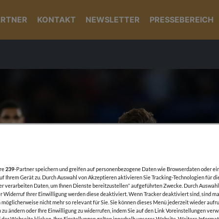
ARTNER
KONTAKT
NEWSLETTER
PRESSEBEREICH
ere
239
-Partner speichern und greifen auf personenbezogene Daten wie Browserdaten oder ei
f Ihrem Gerät zu. Durch Auswahl von Akzeptieren aktivieren Sie Tracking-Technologien für di
er verarbeiten Daten, um Ihnen Dienste bereitzustellen“ aufgeführten Zwecke. Durch Auswahl
 Widerruf Ihrer Einwilligung werden diese deaktiviert. Wenn Tracker deaktiviert sind, sind m
möglicherweise nicht mehr so relevant für Sie. Sie können dieses Menü jederzeit wieder aufru
 zu ändern oder Ihre Einwilligung zu widerrufen, indem Sie auf den Link Voreinstellungen ver
der Webseite klicken. Ihre Einstellungen gelten innerhalb unseres Website. Weitere Informat