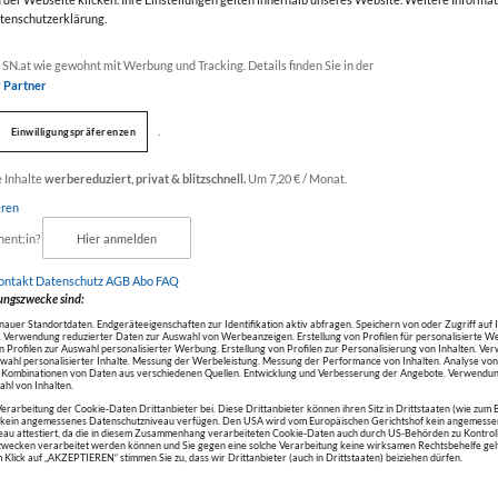
atenschutzerklärung.
Werbung
SN.at wie gewohnt mit Werbung und Tracking. Details finden Sie in der
r Partner
.
Einwilligungspräferenzen
alte
e Inhalte
werbereduziert, privat & blitzschnell.
Um 7,20 € / Monat.
eren
nent:in?
Hier anmelden
ontakt
Datenschutz
AGB Abo
FAQ
ungszwecke sind:
uer Standortdaten. Endgeräteeigenschaften zur Identifikation aktiv abfragen. Speichern von oder Zugriff auf 
 Verwendung reduzierter Daten zur Auswahl von Werbeanzeigen. Erstellung von Profilen für personalisierte W
Profilen zur Auswahl personalisierter Werbung. Erstellung von Profilen zur Personalisierung von Inhalten. V
swahl personalisierter Inhalte. Messung der Werbeleistung. Messung der Performance von Inhalten. Analyse vo
r Kombinationen von Daten aus verschiedenen Quellen. Entwicklung und Verbesserung der Angebote. Verwendun
hl von Inhalten.
Verarbeitung der Cookie-Daten Drittanbieter bei. Diese Drittanbieter können ihren Sitz in Drittstaaten (wie zum 
r kein angemessenes Datenschutzniveau verfügen. Den USA wird vom Europäischen Gerichtshof kein angemesse
au attestiert, da die in diesem Zusammenhang verarbeiteten Cookie-Daten auch durch US-Behörden zu Kontroll
ecken verarbeitet werden können und Sie gegen eine solche Verarbeitung keine wirksamen Rechtsbehelfe ge
 Klick auf „AKZEPTIEREN“ stimmen Sie zu, dass wir Drittanbieter (auch in Drittstaaten) beiziehen dürfen.