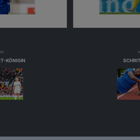
lager
Pa
AG
RT-KÖNIGIN
SCHRIT