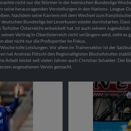
 brachte nicht nur die Stürmer in der heimischen Bundesliga Woc
m seine herausragenden Vorstellungen in den Nations- League-Du
eiben. Nachdem seine Karriere mit dem Wechsel zum französischen
der deutschen Bundesliga bei Leverkusen wieder durchstarten. Das
Torhüter Österreichs entwickelt hat, ist auch seinem Jugendclub 
seinen Vertrag in Oberösterreich nicht verlängern wird, sieht es 
n aber nicht nur die Profisportler im Fokus.
oche tolle Leistungen. Vor allem im Trainersektor ist der Salzbu
ren hat Andreas Fötschl den Regionalligisten Bischofshofen stabili
e Arbeit leistet seit vielen Jahren auch Christian Schaider: Der 
grenzen angesehenen Verein gemacht.