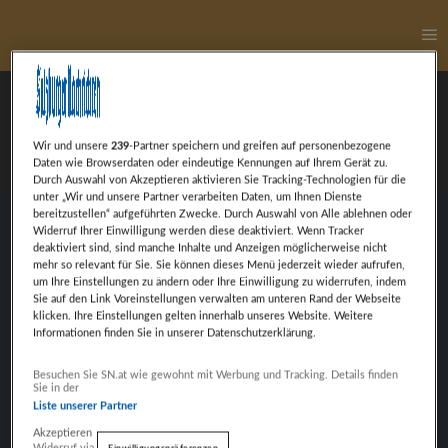
Ha
Plamen Ryaskov
Wir und unsere
239
-Partner speichern und greifen auf personenbezogene
Daten wie Browserdaten oder eindeutige Kennungen auf Ihrem Gerät zu.
Durch Auswahl von Akzeptieren aktivieren Sie Tracking-Technologien für die
unter „Wir und unsere Partner verarbeiten Daten, um Ihnen Dienste
bereitzustellen“ aufgeführten Zwecke. Durch Auswahl von Alle ablehnen oder
Widerruf Ihrer Einwilligung werden diese deaktiviert. Wenn Tracker
Plamen Ryaskov, nominiert in der Leonidas
deaktiviert sind, sind manche Inhalte und Anzeigen möglicherweise nicht
Kategorie TrainerIn des Jahres.
mehr so relevant für Sie. Sie können dieses Menü jederzeit wieder aufrufen,
um Ihre Einstellungen zu ändern oder Ihre Einwilligung zu widerrufen, indem
Sie auf den Link Voreinstellungen verwalten am unteren Rand der Webseite
klicken. Ihre Einstellungen gelten innerhalb unseres Website. Weitere
Informationen finden Sie in unserer Datenschutzerklärung.
Weiter mit Werbung
VORHERIGER BEITRAG
Besuchen Sie SN.at wie gewohnt mit Werbung und Tracking. Details finden
Sie in der
HANNES LANGER
Liste unserer Partner
Akzeptieren
Widerruf via
.