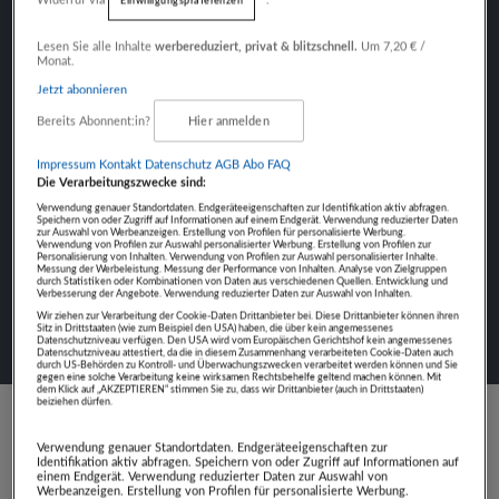
Einwilligungspräferenzen
Fokus auf Inhalte
Lesen Sie alle Inhalte
werbereduziert, privat & blitzschnell.
Um 7,20 € /
Monat.
Jetzt abonnieren
Bereits Abonnent:in?
Hier anmelden
NÄCHSTER BEITRAG
LISA ALZNER
Impressum
Kontakt
Datenschutz
AGB Abo
FAQ
Die Verarbeitungszwecke sind:
Verwendung genauer Standortdaten. Endgeräteeigenschaften zur Identifikation aktiv abfragen.
Speichern von oder Zugriff auf Informationen auf einem Endgerät. Verwendung reduzierter Daten
zur Auswahl von Werbeanzeigen. Erstellung von Profilen für personalisierte Werbung.
Verwendung von Profilen zur Auswahl personalisierter Werbung. Erstellung von Profilen zur
Personalisierung von Inhalten. Verwendung von Profilen zur Auswahl personalisierter Inhalte.
Messung der Werbeleistung. Messung der Performance von Inhalten. Analyse von Zielgruppen
durch Statistiken oder Kombinationen von Daten aus verschiedenen Quellen. Entwicklung und
Verbesserung der Angebote. Verwendung reduzierter Daten zur Auswahl von Inhalten.
Wir ziehen zur Verarbeitung der Cookie-Daten Drittanbieter bei. Diese Drittanbieter können ihren
Sitz in Drittstaaten (wie zum Beispiel den USA) haben, die über kein angemessenes
Datenschutzniveau verfügen. Den USA wird vom Europäischen Gerichtshof kein angemessenes
Datenschutzniveau attestiert, da die in diesem Zusammenhang verarbeiteten Cookie-Daten auch
durch US-Behörden zu Kontroll- und Überwachungszwecken verarbeitet werden können und Sie
gegen eine solche Verarbeitung keine wirksamen Rechtsbehelfe geltend machen können. Mit
dem Klick auf „AKZEPTIEREN“ stimmen Sie zu, dass wir Drittanbieter (auch in Drittstaaten)
beiziehen dürfen.
Schreibe einen Kommentar
Verwendung genauer Standortdaten. Endgeräteeigenschaften zur
Identifikation aktiv abfragen. Speichern von oder Zugriff auf Informationen auf
einem Endgerät. Verwendung reduzierter Daten zur Auswahl von
Du musst
angemeldet
sein, um einen Kommentar
Werbeanzeigen. Erstellung von Profilen für personalisierte Werbung.