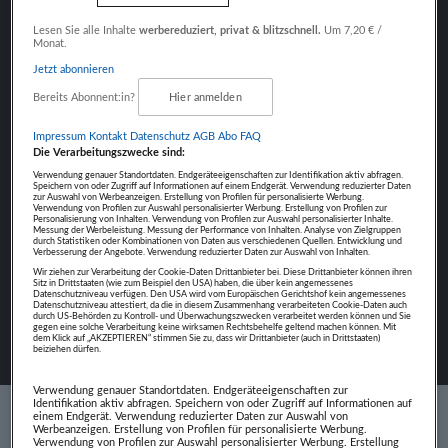
Fokus auf Inhalte
Lesen Sie alle Inhalte
werbereduziert, privat & blitzschnell.
Um 7,20 € /
Monat.
Jetzt abonnieren
Bereits Abonnent:in?
Hier anmelden
NÄCHSTER BEITRAG
Impressum
Kontakt
Datenschutz
AGB Abo
FAQ
PATRICK PENTZ
Die Verarbeitungszwecke sind:
Verwendung genauer Standortdaten. Endgeräteeigenschaften zur Identifikation aktiv abfragen.
Speichern von oder Zugriff auf Informationen auf einem Endgerät. Verwendung reduzierter Daten
zur Auswahl von Werbeanzeigen. Erstellung von Profilen für personalisierte Werbung.
Verwendung von Profilen zur Auswahl personalisierter Werbung. Erstellung von Profilen zur
Personalisierung von Inhalten. Verwendung von Profilen zur Auswahl personalisierter Inhalte.
Messung der Werbeleistung. Messung der Performance von Inhalten. Analyse von Zielgruppen
durch Statistiken oder Kombinationen von Daten aus verschiedenen Quellen. Entwicklung und
Verbesserung der Angebote. Verwendung reduzierter Daten zur Auswahl von Inhalten.
Wir ziehen zur Verarbeitung der Cookie-Daten Drittanbieter bei. Diese Drittanbieter können ihren
Sitz in Drittstaaten (wie zum Beispiel den USA) haben, die über kein angemessenes
Datenschutzniveau verfügen. Den USA wird vom Europäischen Gerichtshof kein angemessenes
Datenschutzniveau attestiert, da die in diesem Zusammenhang verarbeiteten Cookie-Daten auch
durch US-Behörden zu Kontroll- und Überwachungszwecken verarbeitet werden können und Sie
gegen eine solche Verarbeitung keine wirksamen Rechtsbehelfe geltend machen können. Mit
dem Klick auf „AKZEPTIEREN“ stimmen Sie zu, dass wir Drittanbieter (auch in Drittstaaten)
beiziehen dürfen.
Verwendung genauer Standortdaten. Endgeräteeigenschaften zur
Identifikation aktiv abfragen. Speichern von oder Zugriff auf Informationen auf
einem Endgerät. Verwendung reduzierter Daten zur Auswahl von
Werbeanzeigen. Erstellung von Profilen für personalisierte Werbung.
Verwendung von Profilen zur Auswahl personalisierter Werbung. Erstellung