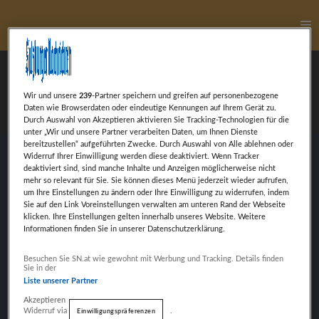
Ha
Philip Pertl
Wir und unsere
239
-Partner speichern und greifen auf personenbezogene
Daten wie Browserdaten oder eindeutige Kennungen auf Ihrem Gerät zu.
Durch Auswahl von Akzeptieren aktivieren Sie Tracking-Technologien für die
unter „Wir und unsere Partner verarbeiten Daten, um Ihnen Dienste
bereitzustellen“ aufgeführten Zwecke. Durch Auswahl von Alle ablehnen oder
Widerruf Ihrer Einwilligung werden diese deaktiviert. Wenn Tracker
deaktiviert sind, sind manche Inhalte und Anzeigen möglicherweise nicht
Philip Pertl, nominiert in der Leonidas Kategorie
mehr so relevant für Sie. Sie können dieses Menü jederzeit wieder aufrufen,
Sportler des Jahres
um Ihre Einstellungen zu ändern oder Ihre Einwilligung zu widerrufen, indem
Sie auf den Link Voreinstellungen verwalten am unteren Rand der Webseite
klicken. Ihre Einstellungen gelten innerhalb unseres Website. Weitere
Informationen finden Sie in unserer Datenschutzerklärung.
Weiter mit Werbung
Besuchen Sie SN.at wie gewohnt mit Werbung und Tracking. Details finden
VORHERIGER BEITRAG
Sie in der
ALEXANDER REISCHL
Liste unserer Partner
Akzeptieren
Widerruf via
.
Einwilligungspräferenzen