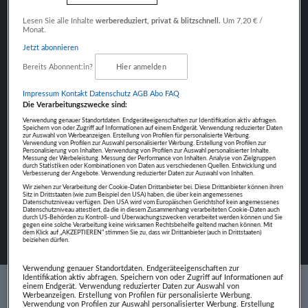
Fokus auf Inhalte
Lesen Sie alle Inhalte
werbereduziert, privat & blitzschnell.
Um 7,20 € /
Monat.
Jetzt abonnieren
Bereits Abonnent:in?
Hier anmelden
NÄCHSTER BEITRAG
Impressum
Kontakt
Datenschutz
AGB Abo
FAQ
PHILIP PERTL
Die Verarbeitungszwecke sind:
Verwendung genauer Standortdaten. Endgeräteeigenschaften zur Identifikation aktiv abfragen.
Speichern von oder Zugriff auf Informationen auf einem Endgerät. Verwendung reduzierter Daten
zur Auswahl von Werbeanzeigen. Erstellung von Profilen für personalisierte Werbung.
Verwendung von Profilen zur Auswahl personalisierter Werbung. Erstellung von Profilen zur
Personalisierung von Inhalten. Verwendung von Profilen zur Auswahl personalisierter Inhalte.
Messung der Werbeleistung. Messung der Performance von Inhalten. Analyse von Zielgruppen
durch Statistiken oder Kombinationen von Daten aus verschiedenen Quellen. Entwicklung und
Verbesserung der Angebote. Verwendung reduzierter Daten zur Auswahl von Inhalten.
Wir ziehen zur Verarbeitung der Cookie-Daten Drittanbieter bei. Diese Drittanbieter können ihren
Sitz in Drittstaaten (wie zum Beispiel den USA) haben, die über kein angemessenes
Datenschutzniveau verfügen. Den USA wird vom Europäischen Gerichtshof kein angemessenes
Datenschutzniveau attestiert, da die in diesem Zusammenhang verarbeiteten Cookie-Daten auch
durch US-Behörden zu Kontroll- und Überwachungszwecken verarbeitet werden können und Sie
gegen eine solche Verarbeitung keine wirksamen Rechtsbehelfe geltend machen können. Mit
dem Klick auf „AKZEPTIEREN“ stimmen Sie zu, dass wir Drittanbieter (auch in Drittstaaten)
beiziehen dürfen.
Verwendung genauer Standortdaten. Endgeräteeigenschaften zur
Identifikation aktiv abfragen. Speichern von oder Zugriff auf Informationen auf
einem Endgerät. Verwendung reduzierter Daten zur Auswahl von
Werbeanzeigen. Erstellung von Profilen für personalisierte Werbung.
Verwendung von Profilen zur Auswahl personalisierter Werbung. Erstellung