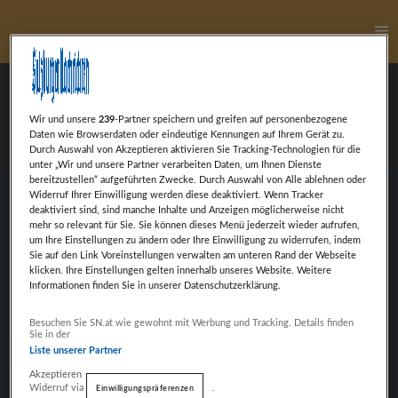
Ha
Alexander Reischl
Wir und unsere
239
-Partner speichern und greifen auf personenbezogene
Daten wie Browserdaten oder eindeutige Kennungen auf Ihrem Gerät zu.
Durch Auswahl von Akzeptieren aktivieren Sie Tracking-Technologien für die
unter „Wir und unsere Partner verarbeiten Daten, um Ihnen Dienste
bereitzustellen“ aufgeführten Zwecke. Durch Auswahl von Alle ablehnen oder
Widerruf Ihrer Einwilligung werden diese deaktiviert. Wenn Tracker
deaktiviert sind, sind manche Inhalte und Anzeigen möglicherweise nicht
Alexander Reischl, nominiert in der Leonidas
mehr so relevant für Sie. Sie können dieses Menü jederzeit wieder aufrufen,
Kategorie Sportler des Jahres
um Ihre Einstellungen zu ändern oder Ihre Einwilligung zu widerrufen, indem
Sie auf den Link Voreinstellungen verwalten am unteren Rand der Webseite
klicken. Ihre Einstellungen gelten innerhalb unseres Website. Weitere
Informationen finden Sie in unserer Datenschutzerklärung.
Weiter mit Werbung
Besuchen Sie SN.at wie gewohnt mit Werbung und Tracking. Details finden
VORHERIGER BEITRAG
Sie in der
ADAM KAPPACHER
Liste unserer Partner
Akzeptieren
Widerruf via
.
Einwilligungspräferenzen