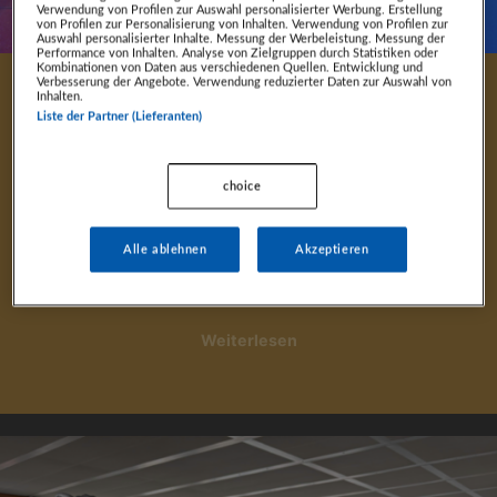
Verwendung von Profilen zur Auswahl personalisierter Werbung. Erstellung
von Profilen zur Personalisierung von Inhalten. Verwendung von Profilen zur
Auswahl personalisierter Inhalte. Messung der Werbeleistung. Messung der
Performance von Inhalten. Analyse von Zielgruppen durch Statistiken oder
Kombinationen von Daten aus verschiedenen Quellen. Entwicklung und
Verbesserung der Angebote. Verwendung reduzierter Daten zur Auswahl von
Inhalten.
8. April 2026
Liste der Partner (Lieferanten)
Die Vorfreude auf die
Leonidas-Gala 2026 steigt
choice
Die große Leonidas-Bühne zum letzten Mal im
Alle ablehnen
Akzeptieren
Salzburg Airport. Die…
Weiterlesen