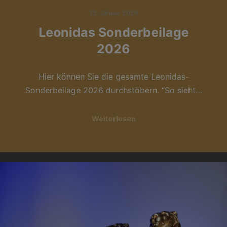
13. Januar 2026
Leonidas Sonderbeilage
2026
Hier können Sie die gesamte Leonidas-
Sonderbeilage 2026 durchstöbern. “So sieht…
Weiterlesen