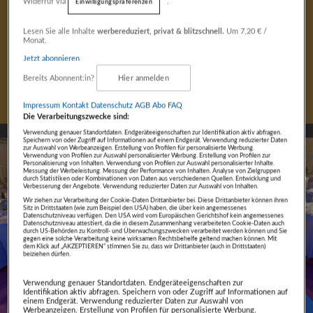
Widerruf via
.
Einwilligungspräferenzen
Fokus auf Inhalte
10. April 2026
Lesen Sie alle Inhalte
werbereduziert, privat & blitzschnell.
Um 7,20 € /
Monat.
Das sind die Leonidas
Jetzt abonnieren
Siegerinnen und Sieger 2026
Bereits Abonnent:in?
Hier anmelden
Impressum
Kontakt
Datenschutz
AGB Abo
FAQ
Die Verarbeitungszwecke sind:
Verwendung genauer Standortdaten. Endgeräteeigenschaften zur Identifikation aktiv abfragen.
Speichern von oder Zugriff auf Informationen auf einem Endgerät. Verwendung reduzierter Daten
zur Auswahl von Werbeanzeigen. Erstellung von Profilen für personalisierte Werbung.
Verwendung von Profilen zur Auswahl personalisierter Werbung. Erstellung von Profilen zur
Personalisierung von Inhalten. Verwendung von Profilen zur Auswahl personalisierter Inhalte.
Messung der Werbeleistung. Messung der Performance von Inhalten. Analyse von Zielgruppen
durch Statistiken oder Kombinationen von Daten aus verschiedenen Quellen. Entwicklung und
Verbesserung der Angebote. Verwendung reduzierter Daten zur Auswahl von Inhalten.
Wir ziehen zur Verarbeitung der Cookie-Daten Drittanbieter bei. Diese Drittanbieter können ihren
Sitz in Drittstaaten (wie zum Beispiel den USA) haben, die über kein angemessenes
Datenschutzniveau verfügen. Den USA wird vom Europäischen Gerichtshof kein angemessenes
Datenschutzniveau attestiert, da die in diesem Zusammenhang verarbeiteten Cookie-Daten auch
durch US-Behörden zu Kontroll- und Überwachungszwecken verarbeitet werden können und Sie
gegen eine solche Verarbeitung keine wirksamen Rechtsbehelfe geltend machen können. Mit
dem Klick auf „AKZEPTIEREN“ stimmen Sie zu, dass wir Drittanbieter (auch in Drittstaaten)
beiziehen dürfen.
Verwendung genauer Standortdaten. Endgeräteeigenschaften zur
Identifikation aktiv abfragen. Speichern von oder Zugriff auf Informationen auf
einem Endgerät. Verwendung reduzierter Daten zur Auswahl von
Werbeanzeigen. Erstellung von Profilen für personalisierte Werbung.