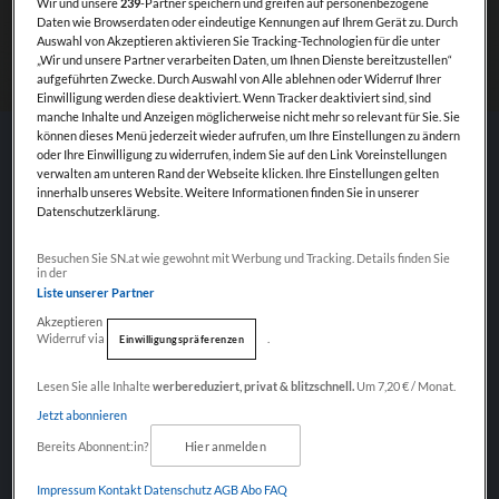
Wir und unsere
239
-Partner speichern und greifen auf personenbezogene
Daten wie Browserdaten oder eindeutige Kennungen auf Ihrem Gerät zu. Durch
Auswahl von Akzeptieren aktivieren Sie Tracking-Technologien für die unter
„Wir und unsere Partner verarbeiten Daten, um Ihnen Dienste bereitzustellen“
aufgeführten Zwecke. Durch Auswahl von Alle ablehnen oder Widerruf Ihrer
Einwilligung werden diese deaktiviert. Wenn Tracker deaktiviert sind, sind
manche Inhalte und Anzeigen möglicherweise nicht mehr so relevant für Sie. Sie
können dieses Menü jederzeit wieder aufrufen, um Ihre Einstellungen zu ändern
oder Ihre Einwilligung zu widerrufen, indem Sie auf den Link Voreinstellungen
verwalten am unteren Rand der Webseite klicken. Ihre Einstellungen gelten
THIS MOCK-UP INCLUDES SMART
innerhalb unseres Website. Weitere Informationen finden Sie in unserer
Datenschutzerklärung.
LAYERS AND ALLOWS YOU TO
CHANGE THE COLOR OF THE
Weiter mit Werbung
Besuchen Sie SN.at wie gewohnt mit Werbung und Tracking. Details finden Sie
LABEL TAG - EASY PEASY.
in der
Liste unserer Partner
Leverage agile frameworks to provide a robust
Akzeptieren
synopsis for high level overviews. Iterative
Widerruf via
.
Einwilligungspräferenzen
approaches to corporate strategy foster
Fokus auf Inhalte
Lesen Sie alle Inhalte
werbereduziert, privat & blitzschnell.
Um 7,20 € / Monat.
collaborative thinking to further the overall
Jetzt abonnieren
value proposition. Organically grow the holistic
Bereits Abonnent:in?
Hier anmelden
world view of disruptive innovation via
workplace diversity and empowerment. Bring to
Impressum
Kontakt
Datenschutz
AGB Abo
FAQ