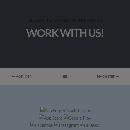
READY TO START A PROJECT?
WORK WITH US!
VORIGER
NÄCHSTER