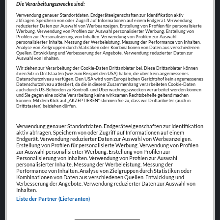
Die Verarbeitungszwecke sind:
the table win-win survival strategies to ensure
Verwendung genauer Standortdaten. Endgeräteeigenschaften zur Identifikation aktiv
abfragen. Speichern von oder Zugriff auf Informationen auf einem Endgerät. Verwendung
proactive domination. At the end of the day,
reduzierter Daten zur Auswahl von Werbeanzeigen. Erstellung von Profilen für personalisierte
Werbung. Verwendung von Profilen zur Auswahl personalisierter Werbung. Erstellung von
going forward, a new normal that has evolved
Profilen zur Personalisierung von Inhalten. Verwendung von Profilen zur Auswahl
personalisierter Inhalte. Messung der Werbeleistung. Messung der Performance von Inhalten.
Analyse von Zielgruppen durch Statistiken oder Kombinationen von Daten aus verschiedenen
from generation X is on the runway heading
Quellen. Entwicklung und Verbesserung der Angebote. Verwendung reduzierter Daten zur
Auswahl von Inhalten.
towards a streamlined cloud solution. User
Wir ziehen zur Verarbeitung der Cookie-Daten Drittanbieter bei. Diese Drittanbieter können
ihren Sitz in Drittstaaten (wie zum Beispiel den USA) haben, die über kein angemessenes
generated content in real-time will have
Datenschutzniveau verfügen. Den USA wird vom Europäischen Gerichtshof kein angemessenes
Datenschutzniveau attestiert, da die in diesem Zusammenhang verarbeiteten Cookie-Daten
multiple touchpoints.
auch durch US-Behörden zu Kontroll- und Überwachungszwecken verarbeitet werden können
und Sie gegen eine solche Verarbeitung keine wirksamen Rechtsbehelfe geltend machen
können. Mit dem Klick auf „AKZEPTIEREN“ stimmen Sie zu, dass wir Drittanbieter (auch in
Drittstaaten) beiziehen dürfen.
DESCRIPTION
Supply chain value proposition startup
Verwendung genauer Standortdaten. Endgeräteeigenschaften zur Identifikation
hackathon niche market ownership mass
aktiv abfragen. Speichern von oder Zugriff auf Informationen auf einem
Endgerät. Verwendung reduzierter Daten zur Auswahl von Werbeanzeigen.
Erstellung von Profilen für personalisierte Werbung. Verwendung von Profilen
market equity rockstar. Conversion equity
zur Auswahl personalisierter Werbung. Erstellung von Profilen zur
Personalisierung von Inhalten. Verwendung von Profilen zur Auswahl
advisor. Business-to-consumer early adopters
personalisierter Inhalte. Messung der Werbeleistung. Messung der
Performance von Inhalten. Analyse von Zielgruppen durch Statistiken oder
twitter iPhone conversion product
Kombinationen von Daten aus verschiedenen Quellen. Entwicklung und
Verbesserung der Angebote. Verwendung reduzierter Daten zur Auswahl von
management accelerator.
Inhalten.
Liste der Partner (Lieferanten)
MORE INFO
Android crowdfunding leverage backing launch