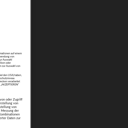
rmationen auf einem
erwendung von
zur Auswahl
tiken oder
n zur Auswahl von
piel den USA) haben,
schutzniveau
ecken verarbeitet
uf „AKZEPTIEREN“
von oder Zugriff
rstellung von
stellung von
e. Messung der
 Kombinationen
rter Daten zur