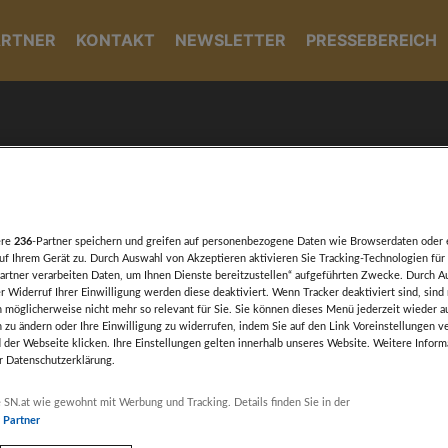
ARTNER
KONTAKT
NEWSLETTER
PRESSEBEREICH
Tag-Archiv:
Peter Herzog
ere
236
-Partner speichern und greifen auf personenbezogene Daten wie Browserdaten oder 
f Ihrem Gerät zu. Durch Auswahl von Akzeptieren aktivieren Sie Tracking-Technologien für 
artner verarbeiten Daten, um Ihnen Dienste bereitzustellen“ aufgeführten Zwecke. Durch A
r Widerruf Ihrer Einwilligung werden diese deaktiviert. Wenn Tracker deaktiviert sind, sind
 möglicherweise nicht mehr so relevant für Sie. Sie können dieses Menü jederzeit wieder a
n zu ändern oder Ihre Einwilligung zu widerrufen, indem Sie auf den Link Voreinstellungen 
 der Webseite klicken. Ihre Einstellungen gelten innerhalb unseres Website. Weitere Inform
er Datenschutzerklärung.
Werbung
 SN.at wie gewohnt mit Werbung und Tracking. Details finden Sie in der
r Partner