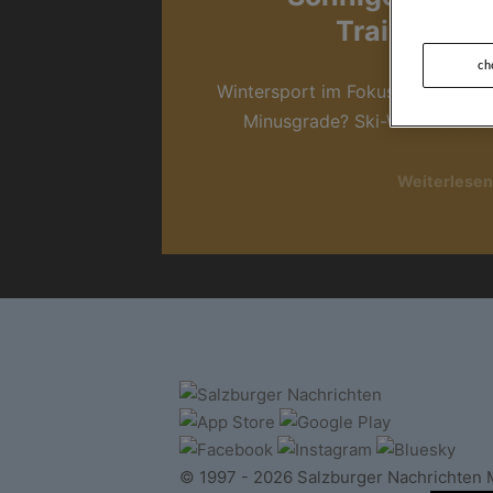
Trainingsc
ch
Wintersport im Fokus, Sommerat
Minusgrade? Ski-Weltmeisters
Weiterlesen
© 1997 - 2026 Salzburger Nachrichten