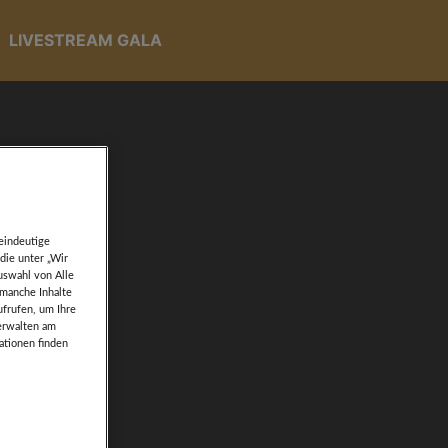
LIVESTREAM GALA
eindeutige
die unter „Wir
uswahl von Alle
 manche Inhalte
ufrufen, um Ihre
verwalten am
ationen finden