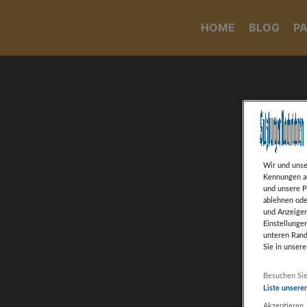
HOME
BLOG
P
Wir und uns
Kennungen au
und unsere P
ablehnen ode
und Anzeigen
Einstellunge
unteren Rand
Sie in unser
Weiter mit 
Besuchen Sie
Liste unsere
Akzeptieren