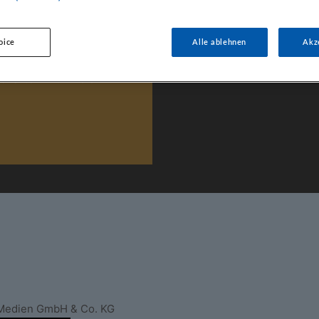
amps
oice
Alle ablehnen
Akz
hleten auf Aufbaukurs
chaften? Für viele…
 Medien GmbH & Co. KG