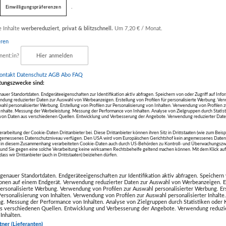
.
Einwilligungspräferenzen
halte
e Inhalte
werbereduziert, privat & blitzschnell.
Um 7,20 € / Monat.
eren
nent:in?
Hier anmelden
ontakt
Datenschutz
AGB Abo
FAQ
tungszwecke sind:
uer Standortdaten. Endgeräteeigenschaften zur Identifikation aktiv abfragen. Speichern von oder Zugriff auf Info
ndung reduzierter Daten zur Auswahl von Werbeanzeigen. Erstellung von Profilen für personalisierte Werbung. V
wahl personalisierter Werbung. Erstellung von Profilen zur Personalisierung von Inhalten. Verwendung von Profilen 
r Inhalte. Messung der Werbeleistung. Messung der Performance von Inhalten. Analyse von Zielgruppen durch Statis
on Daten aus verschiedenen Quellen. Entwicklung und Verbesserung der Angebote. Verwendung reduzierter Date
erarbeitung der Cookie-Daten Drittanbieter bei. Diese Drittanbieter können ihren Sitz in Drittstaaten (wie zum Beis
ngemessenes Datenschutzniveau verfügen. Den USA wird vom Europäischen Gerichtshof kein angemessenes Daten
die in diesem Zusammenhang verarbeiteten Cookie-Daten auch durch US-Behörden zu Kontroll- und Überwachungszw
nd Sie gegen eine solche Verarbeitung keine wirksamen Rechtsbehelfe geltend machen können. Mit dem Klick a
ass wir Drittanbieter (auch in Drittstaaten) beiziehen dürfen.
enauer Standortdaten. Endgeräteeigenschaften zur Identifikation aktiv abfragen. Speichern 
ionen auf einem Endgerät. Verwendung reduzierter Daten zur Auswahl von Werbeanzeigen. E
 personalisierte Werbung. Verwendung von Profilen zur Auswahl personalisierter Werbung. Er
 Personalisierung von Inhalten. Verwendung von Profilen zur Auswahl personalisierter Inhalt
g. Messung der Performance von Inhalten. Analyse von Zielgruppen durch Statistiken oder
25
s verschiedenen Quellen. Entwicklung und Verbesserung der Angebote. Verwendung reduzie
Inhalten.
 aus den
tner (Lieferanten)