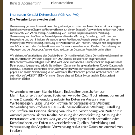
Harald Diess, nominiert in der Kategorie Trainer
Bereits Abonnent:in?
Hier anmelden
des Jahres.
Impressum
Kontakt
Datenschutz
AGB Abo
FAQ
Die Verarbeitungszwecke sind:
Verwendung genauer Standortdaten. Endgeräteeigenschaften zur Identifikation aktiv abfragen.
Speichern von oder Zugriff auf Informationen auf einem Endgerät. Verwendung reduzierter Daten
zur Auswahl von Werbeanzeigen. Erstellung von Profilen für personalisierte Werbung.
Verwendung von Profilen zur Auswahl personalisierter Werbung. Erstellung von Profilen zur
Personalisierung von Inhalten. Verwendung von Profilen zur Auswahl personalisierter Inhalte.
Messung der Werbeleistung. Messung der Performance von Inhalten. Analyse von Zielgruppen
durch Statistiken oder Kombinationen von Daten aus verschiedenen Quellen. Entwicklung und
Verbesserung der Angebote. Verwendung reduzierter Daten zur Auswahl von Inhalten.
Wir ziehen zur Verarbeitung der Cookie-Daten Drittanbieter bei. Diese Drittanbieter können ihren
Sitz in Drittstaaten (wie zum Beispiel den USA) haben, die über kein angemessenes
Datenschutzniveau verfügen. Den USA wird vom Europäischen Gerichtshof kein angemessenes
Datenschutzniveau attestiert, da die in diesem Zusammenhang verarbeiteten Cookie-Daten auch
durch US-Behörden zu Kontroll- und Überwachungszwecken verarbeitet werden können und Sie
gegen eine solche Verarbeitung keine wirksamen Rechtsbehelfe geltend machen können. Mit
dem Klick auf „AKZEPTIEREN“ stimmen Sie zu, dass wir Drittanbieter (auch in Drittstaaten)
beiziehen dürfen.
Verwendung genauer Standortdaten. Endgeräteeigenschaften zur
Identifikation aktiv abfragen. Speichern von oder Zugriff auf Informationen auf
einem Endgerät. Verwendung reduzierter Daten zur Auswahl von
Werbeanzeigen. Erstellung von Profilen für personalisierte Werbung.
Verwendung von Profilen zur Auswahl personalisierter Werbung. Erstellung
von Profilen zur Personalisierung von Inhalten. Verwendung von Profilen zur
Auswahl personalisierter Inhalte. Messung der Werbeleistung. Messung der
Performance von Inhalten. Analyse von Zielgruppen durch Statistiken oder
Kombinationen von Daten aus verschiedenen Quellen. Entwicklung und
Verbesserung der Angebote. Verwendung reduzierter Daten zur Auswahl von
Inhalten.