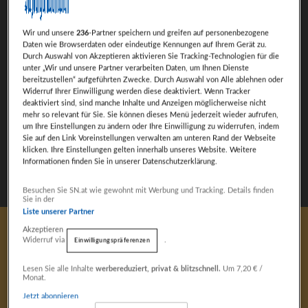
Wir und unsere
236
-Partner speichern und greifen auf personenbezogene
Daten wie Browserdaten oder eindeutige Kennungen auf Ihrem Gerät zu.
Durch Auswahl von Akzeptieren aktivieren Sie Tracking-Technologien für die
unter „Wir und unsere Partner verarbeiten Daten, um Ihnen Dienste
bereitzustellen“ aufgeführten Zwecke. Durch Auswahl von Alle ablehnen oder
Widerruf Ihrer Einwilligung werden diese deaktiviert. Wenn Tracker
deaktiviert sind, sind manche Inhalte und Anzeigen möglicherweise nicht
mehr so relevant für Sie. Sie können dieses Menü jederzeit wieder aufrufen,
um Ihre Einstellungen zu ändern oder Ihre Einwilligung zu widerrufen, indem
Sie auf den Link Voreinstellungen verwalten am unteren Rand der Webseite
klicken. Ihre Einstellungen gelten innerhalb unseres Website. Weitere
Informationen finden Sie in unserer Datenschutzerklärung.
Weiter mit Werbung
Besuchen Sie SN.at wie gewohnt mit Werbung und Tracking. Details finden
Sie in der
Liste unserer Partner
Akzeptieren
Widerruf via
.
24. Januar 2025
Einwilligungspräferenzen
Fokus auf Inhalte
Harald Diess
Lesen Sie alle Inhalte
werbereduziert, privat & blitzschnell.
Um 7,20 € /
Monat.
Jetzt abonnieren