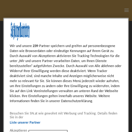
Ha
Wir und unsere
239
-Partner speichern und greifen auf personenbezogene
Daten wie Browserdaten oder eindeutige Kennungen auf Ihrem Gerät zu.
Durch Auswahl von Akzeptieren aktivieren Sie Tracking-Technologien für die
unter „Wir und unsere Partner verarbeiten Daten, um Ihnen Dienste
bereitzustellen“ aufgeführten Zwecke. Durch Auswahl von Alle ablehnen oder
Blog Archiv
Widerruf Ihrer Einwilligung werden diese deaktiviert. Wenn Tracker
deaktiviert sind, sind manche Inhalte und Anzeigen möglicherweise nicht
mehr so relevant für Sie. Sie können dieses Menü jederzeit wieder aufrufen,
um Ihre Einstellungen zu ändern oder Ihre Einwilligung zu widerrufen, indem
Sie auf den Link Voreinstellungen verwalten am unteren Rand der Webseite
klicken. Ihre Einstellungen gelten innerhalb unseres Website. Weitere
Informationen finden Sie in unserer Datenschutzerklärung.
Weiter mit Werbung
Besuchen Sie SN.at wie gewohnt mit Werbung und Tracking. Details finden
Sie in der
Liste unserer Partner
Akzeptieren