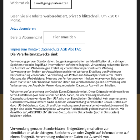
Widerruf via
.
Einwilligungspräferenzen
Fokus auf Inhalte
Lesen Sie alle Inhalte
werbereduziert, privat & blitzschnell.
Um 7,20 € /
Monat.
Jetzt abonnieren
Bereits Abonnent:in?
Hier anmelden
Impressum
Kontakt
Datenschutz
AGB Abo
FAQ
Die Verarbeitungszwecke sind:
Verwendung genauer Standortdaten. Endgeräteeigenschaften zur Identifikation aktiv abfragen.
Speichern von oder Zugriff auf Informationen auf einem Endgerät. Verwendung reduzierter Daten
zur Auswahl von Werbeanzeigen. Erstellung von Profilen für personalisierte Werbung.
Verwendung von Profilen zur Auswahl personalisierter Werbung. Erstellung von Profilen zur
Personalisierung von Inhalten. Verwendung von Profilen zur Auswahl personalisierter Inhalte.
Messung der Werbeleistung. Messung der Performance von Inhalten. Analyse von Zielgruppen
durch Statistiken oder Kombinationen von Daten aus verschiedenen Quellen. Entwicklung und
Verbesserung der Angebote. Verwendung reduzierter Daten zur Auswahl von Inhalten.
Wir ziehen zur Verarbeitung der Cookie-Daten Drittanbieter bei. Diese Drittanbieter können ihren
Sitz in Drittstaaten (wie zum Beispiel den USA) haben, die über kein angemessenes
Datenschutzniveau verfügen. Den USA wird vom Europäischen Gerichtshof kein angemessenes
Datenschutzniveau attestiert, da die in diesem Zusammenhang verarbeiteten Cookie-Daten auch
durch US-Behörden zu Kontroll- und Überwachungszwecken verarbeitet werden können und Sie
8. Januar 2025
gegen eine solche Verarbeitung keine wirksamen Rechtsbehelfe geltend machen können. Mit
dem Klick auf „AKZEPTIEREN“ stimmen Sie zu, dass wir Drittanbieter (auch in Drittstaaten)
beiziehen dürfen.
Stefanie Marusa
Verwendung genauer Standortdaten. Endgeräteeigenschaften zur
Identifikation aktiv abfragen. Speichern von oder Zugriff auf Informationen auf
einem Endgerät. Verwendung reduzierter Daten zur Auswahl von