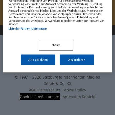
Stefanie Marusa, nominiert in der Leonidas
Werbeanzeigen. Erstellung von Profilen für personalisierte Werbung.
Verwendung von Profilen zur Auswahl personalisierter Werbung. Erstellung
Kategorie Sportlerin des Jahres
von Profilen zur Personalisierung von Inhalten. Verwendung von Profilen zur
Auswahl personalisierter Inhalte. Messung der Werbeleistung. Messung der
Performance von Inhalten. Analyse von Zielgruppen durch Statistiken oder
Kombinationen von Daten aus verschiedenen Quellen. Entwicklung und
Verbesserung der Angebote. Verwendung reduzierter Daten zur Auswahl von
Inhalten.
Liste der Partner (Lieferanten)
choice
Alle ablehnen
Akzeptieren
© 1997 - 2026 Salzburger Nachrichten Medien
GmbH & Co. KG
AGB
Datenschutz
Cookie Policy
Cookie-Einstellungen
Impressum
Kontakt