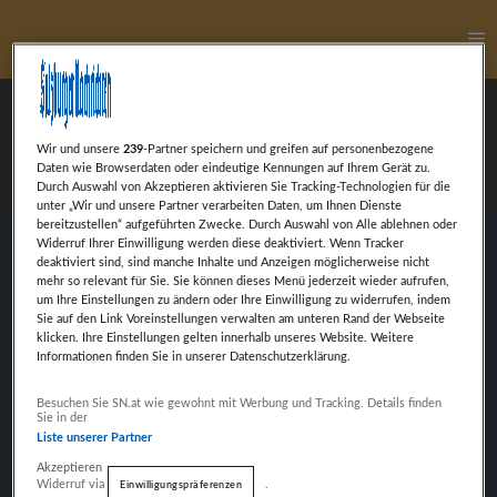
Ha
Yannick Mayr
Wir und unsere
239
-Partner speichern und greifen auf personenbezogene
Daten wie Browserdaten oder eindeutige Kennungen auf Ihrem Gerät zu.
Durch Auswahl von Akzeptieren aktivieren Sie Tracking-Technologien für die
unter „Wir und unsere Partner verarbeiten Daten, um Ihnen Dienste
bereitzustellen“ aufgeführten Zwecke. Durch Auswahl von Alle ablehnen oder
Widerruf Ihrer Einwilligung werden diese deaktiviert. Wenn Tracker
deaktiviert sind, sind manche Inhalte und Anzeigen möglicherweise nicht
Yannick Mayr, American Football, nominiert in
mehr so relevant für Sie. Sie können dieses Menü jederzeit wieder aufrufen,
der Kategorie Sportler des Jahres.
um Ihre Einstellungen zu ändern oder Ihre Einwilligung zu widerrufen, indem
Sie auf den Link Voreinstellungen verwalten am unteren Rand der Webseite
klicken. Ihre Einstellungen gelten innerhalb unseres Website. Weitere
Informationen finden Sie in unserer Datenschutzerklärung.
Weiter mit Werbung
Besuchen Sie SN.at wie gewohnt mit Werbung und Tracking. Details finden
VORHERIGER BEITRAG
Sie in der
LAURENZ WALDBAUER
Liste unserer Partner
Akzeptieren
Widerruf via
.
Einwilligungspräferenzen