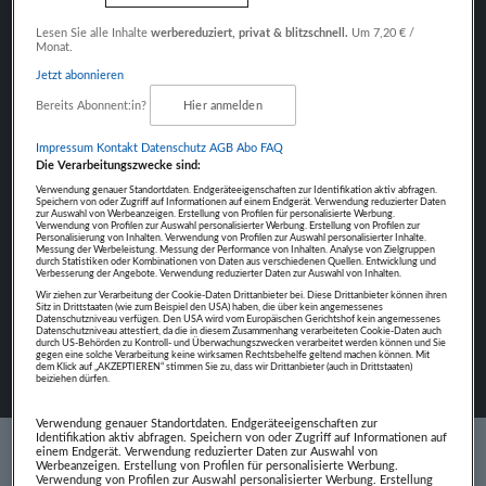
Fokus auf Inhalte
Lesen Sie alle Inhalte
werbereduziert, privat & blitzschnell.
Um 7,20 € /
Monat.
Jetzt abonnieren
Bereits Abonnent:in?
Hier anmelden
NÄCHSTER BEITRAG
Impressum
Kontakt
Datenschutz
AGB Abo
FAQ
NICOLAS ROIDMAYR
Die Verarbeitungszwecke sind:
Verwendung genauer Standortdaten. Endgeräteeigenschaften zur Identifikation aktiv abfragen.
Speichern von oder Zugriff auf Informationen auf einem Endgerät. Verwendung reduzierter Daten
zur Auswahl von Werbeanzeigen. Erstellung von Profilen für personalisierte Werbung.
Verwendung von Profilen zur Auswahl personalisierter Werbung. Erstellung von Profilen zur
Personalisierung von Inhalten. Verwendung von Profilen zur Auswahl personalisierter Inhalte.
Messung der Werbeleistung. Messung der Performance von Inhalten. Analyse von Zielgruppen
durch Statistiken oder Kombinationen von Daten aus verschiedenen Quellen. Entwicklung und
Verbesserung der Angebote. Verwendung reduzierter Daten zur Auswahl von Inhalten.
Wir ziehen zur Verarbeitung der Cookie-Daten Drittanbieter bei. Diese Drittanbieter können ihren
Sitz in Drittstaaten (wie zum Beispiel den USA) haben, die über kein angemessenes
Datenschutzniveau verfügen. Den USA wird vom Europäischen Gerichtshof kein angemessenes
Datenschutzniveau attestiert, da die in diesem Zusammenhang verarbeiteten Cookie-Daten auch
durch US-Behörden zu Kontroll- und Überwachungszwecken verarbeitet werden können und Sie
gegen eine solche Verarbeitung keine wirksamen Rechtsbehelfe geltend machen können. Mit
dem Klick auf „AKZEPTIEREN“ stimmen Sie zu, dass wir Drittanbieter (auch in Drittstaaten)
beiziehen dürfen.
Verwendung genauer Standortdaten. Endgeräteeigenschaften zur
Identifikation aktiv abfragen. Speichern von oder Zugriff auf Informationen auf
einem Endgerät. Verwendung reduzierter Daten zur Auswahl von
Werbeanzeigen. Erstellung von Profilen für personalisierte Werbung.
Verwendung von Profilen zur Auswahl personalisierter Werbung. Erstellung