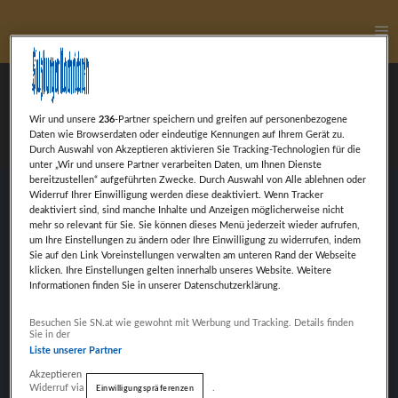
Ha
Thomas Wagner
Wir und unsere
236
-Partner speichern und greifen auf personenbezogene
Daten wie Browserdaten oder eindeutige Kennungen auf Ihrem Gerät zu.
Durch Auswahl von Akzeptieren aktivieren Sie Tracking-Technologien für die
unter „Wir und unsere Partner verarbeiten Daten, um Ihnen Dienste
bereitzustellen“ aufgeführten Zwecke. Durch Auswahl von Alle ablehnen oder
Widerruf Ihrer Einwilligung werden diese deaktiviert. Wenn Tracker
deaktiviert sind, sind manche Inhalte und Anzeigen möglicherweise nicht
Thomas Wagner, Handball, nominiert in der
mehr so relevant für Sie. Sie können dieses Menü jederzeit wieder aufrufen,
Kategorie Nachwuchshoffnung (Rookie) des
um Ihre Einstellungen zu ändern oder Ihre Einwilligung zu widerrufen, indem
Sie auf den Link Voreinstellungen verwalten am unteren Rand der Webseite
Jahres.
klicken. Ihre Einstellungen gelten innerhalb unseres Website. Weitere
Informationen finden Sie in unserer Datenschutzerklärung.
Weiter mit Werbung
Besuchen Sie SN.at wie gewohnt mit Werbung und Tracking. Details finden
Sie in der
VORHERIGER BEITRAG
Liste unserer Partner
THOMAS MARCHL
Akzeptieren
Widerruf via
.
Einwilligungspräferenzen