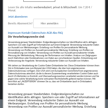
Fokus auf Inhalte
Lesen Sie alle Inhalte
werbereduziert, privat & blitzschnell.
Um 7,20 € /
Monat.
Jetzt abonnieren
Bereits Abonnent:in?
Hier anmelden
Impressum
Kontakt
Datenschutz
AGB Abo
FAQ
NÄCHSTER BEITRAG
Die Verarbeitungszwecke sind:
JOHANNES MOSER
Verwendung genauer Standortdaten. Endgeräteeigenschaften zur Identifikation aktiv abfragen.
Speichern von oder Zugriff auf Informationen auf einem Endgerät. Verwendung reduzierter Daten
zur Auswahl von Werbeanzeigen. Erstellung von Profilen für personalisierte Werbung.
Verwendung von Profilen zur Auswahl personalisierter Werbung. Erstellung von Profilen zur
Personalisierung von Inhalten. Verwendung von Profilen zur Auswahl personalisierter Inhalte.
Messung der Werbeleistung. Messung der Performance von Inhalten. Analyse von Zielgruppen
durch Statistiken oder Kombinationen von Daten aus verschiedenen Quellen. Entwicklung und
Verbesserung der Angebote. Verwendung reduzierter Daten zur Auswahl von Inhalten.
Wir ziehen zur Verarbeitung der Cookie-Daten Drittanbieter bei. Diese Drittanbieter können ihren
Sitz in Drittstaaten (wie zum Beispiel den USA) haben, die über kein angemessenes
Datenschutzniveau verfügen. Den USA wird vom Europäischen Gerichtshof kein angemessenes
Datenschutzniveau attestiert, da die in diesem Zusammenhang verarbeiteten Cookie-Daten auch
durch US-Behörden zu Kontroll- und Überwachungszwecken verarbeitet werden können und Sie
gegen eine solche Verarbeitung keine wirksamen Rechtsbehelfe geltend machen können. Mit
dem Klick auf „AKZEPTIEREN“ stimmen Sie zu, dass wir Drittanbieter (auch in Drittstaaten)
beiziehen dürfen.
Verwendung genauer Standortdaten. Endgeräteeigenschaften zur
Identifikation aktiv abfragen. Speichern von oder Zugriff auf Informationen auf
einem Endgerät. Verwendung reduzierter Daten zur Auswahl von
Werbeanzeigen. Erstellung von Profilen für personalisierte Werbung.
Verwendung von Profilen zur Auswahl personalisierter Werbung. Erstellung