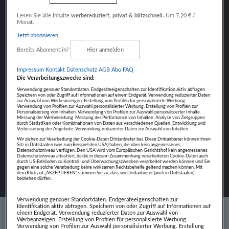
Fokus auf Inhalte
Lesen Sie alle Inhalte
werbereduziert, privat & blitzschnell.
Um 7,20 € /
Monat.
Jetzt abonnieren
Bereits Abonnent:in?
Hier anmelden
NÄCHSTER BEITRAG
Impressum
Kontakt
Datenschutz
AGB Abo
FAQ
MUKHAMMAD INSHAPIEV
Die Verarbeitungszwecke sind:
Verwendung genauer Standortdaten. Endgeräteeigenschaften zur Identifikation aktiv abfragen.
Speichern von oder Zugriff auf Informationen auf einem Endgerät. Verwendung reduzierter Daten
zur Auswahl von Werbeanzeigen. Erstellung von Profilen für personalisierte Werbung.
Verwendung von Profilen zur Auswahl personalisierter Werbung. Erstellung von Profilen zur
Personalisierung von Inhalten. Verwendung von Profilen zur Auswahl personalisierter Inhalte.
Messung der Werbeleistung. Messung der Performance von Inhalten. Analyse von Zielgruppen
durch Statistiken oder Kombinationen von Daten aus verschiedenen Quellen. Entwicklung und
Verbesserung der Angebote. Verwendung reduzierter Daten zur Auswahl von Inhalten.
Wir ziehen zur Verarbeitung der Cookie-Daten Drittanbieter bei. Diese Drittanbieter können ihren
Sitz in Drittstaaten (wie zum Beispiel den USA) haben, die über kein angemessenes
Datenschutzniveau verfügen. Den USA wird vom Europäischen Gerichtshof kein angemessenes
Datenschutzniveau attestiert, da die in diesem Zusammenhang verarbeiteten Cookie-Daten auch
durch US-Behörden zu Kontroll- und Überwachungszwecken verarbeitet werden können und Sie
gegen eine solche Verarbeitung keine wirksamen Rechtsbehelfe geltend machen können. Mit
dem Klick auf „AKZEPTIEREN“ stimmen Sie zu, dass wir Drittanbieter (auch in Drittstaaten)
beiziehen dürfen.
Verwendung genauer Standortdaten. Endgeräteeigenschaften zur
Identifikation aktiv abfragen. Speichern von oder Zugriff auf Informationen auf
einem Endgerät. Verwendung reduzierter Daten zur Auswahl von
Werbeanzeigen. Erstellung von Profilen für personalisierte Werbung.
Verwendung von Profilen zur Auswahl personalisierter Werbung. Erstellung