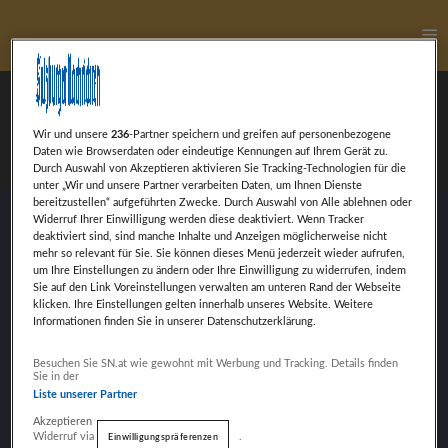
Ha
Georg Marchl
Wir und unsere
236
-Partner speichern und greifen auf personenbezogene
Daten wie Browserdaten oder eindeutige Kennungen auf Ihrem Gerät zu.
Durch Auswahl von Akzeptieren aktivieren Sie Tracking-Technologien für die
unter „Wir und unsere Partner verarbeiten Daten, um Ihnen Dienste
bereitzustellen“ aufgeführten Zwecke. Durch Auswahl von Alle ablehnen oder
Widerruf Ihrer Einwilligung werden diese deaktiviert. Wenn Tracker
deaktiviert sind, sind manche Inhalte und Anzeigen möglicherweise nicht
Georg March, nominiert in der Kategorie
mehr so relevant für Sie. Sie können dieses Menü jederzeit wieder aufrufen,
Trainer:innen des Jahres.
um Ihre Einstellungen zu ändern oder Ihre Einwilligung zu widerrufen, indem
Sie auf den Link Voreinstellungen verwalten am unteren Rand der Webseite
klicken. Ihre Einstellungen gelten innerhalb unseres Website. Weitere
Informationen finden Sie in unserer Datenschutzerklärung.
Weiter mit Werbung
Besuchen Sie SN.at wie gewohnt mit Werbung und Tracking. Details finden
VORHERIGER BEITRAG
Sie in der
CHRISTINA GULL
Liste unserer Partner
Akzeptieren
Widerruf via
.
Einwilligungspräferenzen