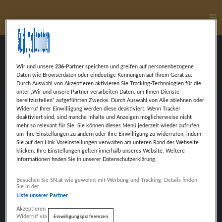
Ha
Cornelia Wibmer
Wir und unsere
236
-Partner speichern und greifen auf personenbezogene
Daten wie Browserdaten oder eindeutige Kennungen auf Ihrem Gerät zu.
Durch Auswahl von Akzeptieren aktivieren Sie Tracking-Technologien für die
unter „Wir und unsere Partner verarbeiten Daten, um Ihnen Dienste
bereitzustellen“ aufgeführten Zwecke. Durch Auswahl von Alle ablehnen oder
Widerruf Ihrer Einwilligung werden diese deaktiviert. Wenn Tracker
deaktiviert sind, sind manche Inhalte und Anzeigen möglicherweise nicht
Cornelia Wibmer, nominiert in der Leonidas
mehr so relevant für Sie. Sie können dieses Menü jederzeit wieder aufrufen,
Kategorie Sportlerin des Jahres
um Ihre Einstellungen zu ändern oder Ihre Einwilligung zu widerrufen, indem
Sie auf den Link Voreinstellungen verwalten am unteren Rand der Webseite
klicken. Ihre Einstellungen gelten innerhalb unseres Website. Weitere
Informationen finden Sie in unserer Datenschutzerklärung.
Weiter mit Werbung
Besuchen Sie SN.at wie gewohnt mit Werbung und Tracking. Details finden
VORHERIGER BEITRAG
Sie in der
TINA PESENDORFER
Liste unserer Partner
Akzeptieren
Widerruf via
.
Einwilligungspräferenzen