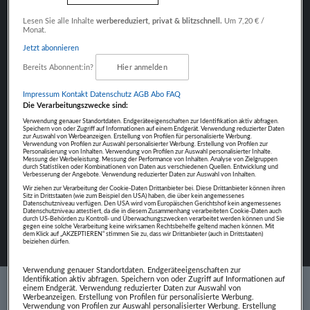
Fokus auf Inhalte
Lesen Sie alle Inhalte
werbereduziert, privat & blitzschnell.
Um 7,20 € /
Monat.
Jetzt abonnieren
Bereits Abonnent:in?
Hier anmelden
NÄCHSTER BEITRAG
Impressum
Kontakt
Datenschutz
AGB Abo
FAQ
NATALIJA EDER
Die Verarbeitungszwecke sind:
Verwendung genauer Standortdaten. Endgeräteeigenschaften zur Identifikation aktiv abfragen.
Speichern von oder Zugriff auf Informationen auf einem Endgerät. Verwendung reduzierter Daten
zur Auswahl von Werbeanzeigen. Erstellung von Profilen für personalisierte Werbung.
Verwendung von Profilen zur Auswahl personalisierter Werbung. Erstellung von Profilen zur
Personalisierung von Inhalten. Verwendung von Profilen zur Auswahl personalisierter Inhalte.
Messung der Werbeleistung. Messung der Performance von Inhalten. Analyse von Zielgruppen
durch Statistiken oder Kombinationen von Daten aus verschiedenen Quellen. Entwicklung und
Verbesserung der Angebote. Verwendung reduzierter Daten zur Auswahl von Inhalten.
Wir ziehen zur Verarbeitung der Cookie-Daten Drittanbieter bei. Diese Drittanbieter können ihren
Sitz in Drittstaaten (wie zum Beispiel den USA) haben, die über kein angemessenes
Datenschutzniveau verfügen. Den USA wird vom Europäischen Gerichtshof kein angemessenes
Datenschutzniveau attestiert, da die in diesem Zusammenhang verarbeiteten Cookie-Daten auch
durch US-Behörden zu Kontroll- und Überwachungszwecken verarbeitet werden können und Sie
gegen eine solche Verarbeitung keine wirksamen Rechtsbehelfe geltend machen können. Mit
dem Klick auf „AKZEPTIEREN“ stimmen Sie zu, dass wir Drittanbieter (auch in Drittstaaten)
beiziehen dürfen.
Verwendung genauer Standortdaten. Endgeräteeigenschaften zur
Identifikation aktiv abfragen. Speichern von oder Zugriff auf Informationen auf
einem Endgerät. Verwendung reduzierter Daten zur Auswahl von
Werbeanzeigen. Erstellung von Profilen für personalisierte Werbung.
Verwendung von Profilen zur Auswahl personalisierter Werbung. Erstellung