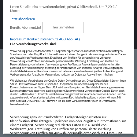
Fokus auf Inhalte
Lesen Sie alle Inhalte
werbereduziert, privat & blitzschnell.
Um 7,20 € /
Monat.
Jetzt abonnieren
Bereits Abonnent:in?
Hier anmelden
Impressum
Kontakt
Datenschutz
AGB Abo
FAQ
Die Verarbeitungszwecke sind:
Verwendung genauer Standortdaten. Endgeräteeigenschaften zur Identifikation aktiv abfragen.
Speichern von oder Zugriff auf Informationen auf einem Endgerät. Verwendung reduzierter Daten
zur Auswahl von Werbeanzeigen. Erstellung von Profilen für personalisierte Werbung.
Verwendung von Profilen zur Auswahl personalisierter Werbung. Erstellung von Profilen zur
Personalisierung von Inhalten. Verwendung von Profilen zur Auswahl personalisierter Inhalte.
Messung der Werbeleistung. Messung der Performance von Inhalten. Analyse von Zielgruppen
durch Statistiken oder Kombinationen von Daten aus verschiedenen Quellen. Entwicklung und
Verbesserung der Angebote. Verwendung reduzierter Daten zur Auswahl von Inhalten.
Wir ziehen zur Verarbeitung der Cookie-Daten Drittanbieter bei. Diese Drittanbieter können ihren
Sitz in Drittstaaten (wie zum Beispiel den USA) haben, die über kein angemessenes
Datenschutzniveau verfügen. Den USA wird vom Europäischen Gerichtshof kein angemessenes
Datenschutzniveau attestiert, da die in diesem Zusammenhang verarbeiteten Cookie-Daten auch
durch US-Behörden zu Kontroll- und Überwachungszwecken verarbeitet werden können und Sie
© 1997 - 2026 Salzburger Nachrichten Medien
gegen eine solche Verarbeitung keine wirksamen Rechtsbehelfe geltend machen können. Mit
dem Klick auf „AKZEPTIEREN“ stimmen Sie zu, dass wir Drittanbieter (auch in Drittstaaten)
beiziehen dürfen.
GmbH & Co. KG
AGB
Datenschutz
Cookie Policy
Verwendung genauer Standortdaten. Endgeräteeigenschaften zur
Cookie-Einstellungen
Impressum
Kontakt
Identifikation aktiv abfragen. Speichern von oder Zugriff auf Informationen auf
einem Endgerät. Verwendung reduzierter Daten zur Auswahl von
Werbeanzeigen. Erstellung von Profilen für personalisierte Werbung.
Verwendung von Profilen zur Auswahl personalisierter Werbung. Erstellung
von Profilen zur Personalisierung von Inhalten. Verwendung von Profilen zur