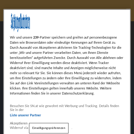
Ha
Billy Redstone
Wir und unsere
239
-Partner speichern und greifen auf personenbezogene
Daten wie Browserdaten oder eindeutige Kennungen auf Ihrem Gerät zu.
Durch Auswahl von Akzeptieren aktivieren Sie Tracking-Technologien für die
unter „Wir und unsere Partner verarbeiten Daten, um Ihnen Dienste
bereitzustellen“ aufgeführten Zwecke. Durch Auswahl von Alle ablehnen oder
Widerruf Ihrer Einwilligung werden diese deaktiviert. Wenn Tracker
deaktiviert sind, sind manche Inhalte und Anzeigen möglicherweise nicht
mehr so relevant für Sie. Sie können dieses Menü jederzeit wieder aufrufen,
um Ihre Einstellungen zu ändern oder Ihre Einwilligung zu widerrufen, indem
Sie auf den Link Voreinstellungen verwalten am unteren Rand der Webseite
klicken. Ihre Einstellungen gelten innerhalb unseres Website. Weitere
VORHERIGER BEITRAG
Informationen finden Sie in unserer Datenschutzerklärung.
BLACK JONES
Weiter mit Werbung
Besuchen Sie SN.at wie gewohnt mit Werbung und Tracking. Details finden
Sie in der
Liste unserer Partner
NÄCHSTER BEITRAG
Akzeptieren
Widerruf via
.
Einwilligungspräferenzen
JAMES SCOTT