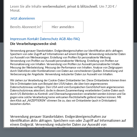
Fokus auf Inhalte
Lesen Sie alle Inhalte
werbereduziert, privat & blitzschnell.
Um 7,20 € /
Monat.
Jetzt abonnieren
Bereits Abonnent:in?
Hier anmelden
Impressum
Kontakt
Datenschutz
AGB Abo
FAQ
Die Verarbeitungszwecke sind:
Verwendung genauer Standortdaten. Endgeräteeigenschaften zur Identifikation aktiv abfragen.
Speichern von oder Zugriff auf Informationen auf einem Endgerät. Verwendung reduzierter Daten
zur Auswahl von Werbeanzeigen. Erstellung von Profilen für personalisierte Werbung.
Verwendung von Profilen zur Auswahl personalisierter Werbung. Erstellung von Profilen zur
Personalisierung von Inhalten. Verwendung von Profilen zur Auswahl personalisierter Inhalte.
Messung der Werbeleistung. Messung der Performance von Inhalten. Analyse von Zielgruppen
durch Statistiken oder Kombinationen von Daten aus verschiedenen Quellen. Entwicklung und
Verbesserung der Angebote. Verwendung reduzierter Daten zur Auswahl von Inhalten.
Wir ziehen zur Verarbeitung der Cookie-Daten Drittanbieter bei. Diese Drittanbieter können ihren
Sitz in Drittstaaten (wie zum Beispiel den USA) haben, die über kein angemessenes
Datenschutzniveau verfügen. Den USA wird vom Europäischen Gerichtshof kein angemessenes
© 1997 - 2026 Salzburger Nachrichten Medien
Datenschutzniveau attestiert, da die in diesem Zusammenhang verarbeiteten Cookie-Daten auch
durch US-Behörden zu Kontroll- und Überwachungszwecken verarbeitet werden können und Sie
gegen eine solche Verarbeitung keine wirksamen Rechtsbehelfe geltend machen können. Mit
GmbH & Co. KG
dem Klick auf „AKZEPTIEREN“ stimmen Sie zu, dass wir Drittanbieter (auch in Drittstaaten)
beiziehen dürfen.
AGB
Datenschutz
Cookie Policy
Cookie-Einstellungen
Impressum
Kontakt
Verwendung genauer Standortdaten. Endgeräteeigenschaften zur
Identifikation aktiv abfragen. Speichern von oder Zugriff auf Informationen auf
einem Endgerät. Verwendung reduzierter Daten zur Auswahl von
Werbeanzeigen. Erstellung von Profilen für personalisierte Werbung.
Verwendung von Profilen zur Auswahl personalisierter Werbung. Erstellung
von Profilen zur Personalisierung von Inhalten. Verwendung von Profilen zur